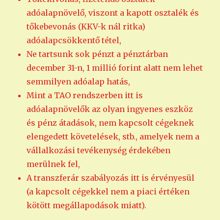
adóalapnövelő, viszont a kapott osztalék és
tőkebevonás (KKV-k nál ritka)
adóalapcsökkentő tétel,
Ne tartsunk sok pénzt a pénztárban
december 31-n, 1 millió forint alatt nem lehet
semmilyen adóalap hatás,
Mint a TAO rendszerben itt is
adóalapnövelők az olyan ingyenes eszköz
és pénz átadások, nem kapcsolt cégeknek
elengedett követelések, stb., amelyek nem a
vállalkozási tevékenység érdekében
merülnek fel,
A transzferár szabályozás itt is érvényesül
(a kapcsolt cégekkel nem a piaci értéken
kötött megállapodások miatt).