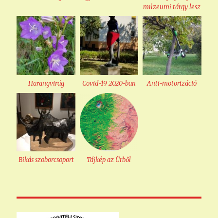
múzeumi tárgy lesz
Harangvirág
Covid-19 2020-ban
Anti-motorizáció
Bikás szoborcsoport
Tájkép az Űrből