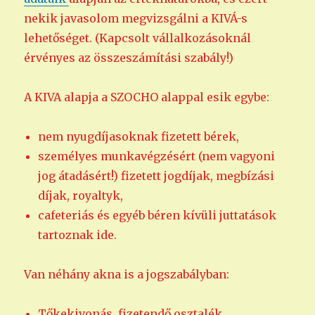
nekik javasolom megvizsgálni a KIVÁ-s
lehetőséget. (Kapcsolt vállalkozásoknál
érvényes az összeszámítási szabály!)
A KIVA alapja a SZOCHO alappal esik egybe:
nem nyugdíjasoknak fizetett bérek,
személyes munkavégzésért (nem vagyoni
jog átadásért!) fizetett jogdíjak, megbízási
díjak, royaltyk,
cafeteriás és egyéb béren kívüli juttatások
tartoznak ide.
Van néhány akna is a jogszabályban:
Tőkekivonás, fizetendő osztalék