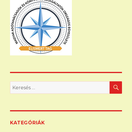
KER
Keresés
a
következő
kifejezésre:
KATEGÓRIÁK