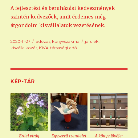
A fejlesztési és beruházási kedvezmények
szintén kedvezőek, amit érdemes még
átgondolni kisvállalatok vezetésének.
Közzétéve
Kategória
Címke
2020-11-27
adózás
,
könyvszakma
járulék
,
kisvállalkozás
,
KIVA
,
társasági adó
KÉP-TÁR
Erdei virág
Egyszerű csendélet
A könyv jövője: