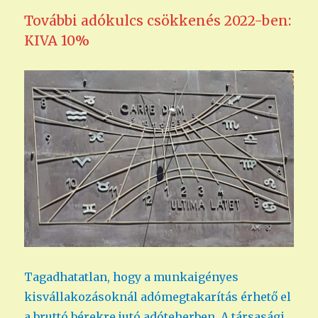
További adókulcs csökkenés 2022-ben:
KIVA 10%
Tagadhatatlan, hogy a munkaigényes
kisvállakozásoknál adómegtakarítás érhető el
a bruttó bérekre jutó adóteherben. A társasági