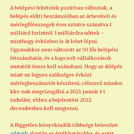
A belépési feltételek pozitívan változtak, a
belépés előtti beszámolóban az árbevételi és
mérlegfőösszegek éves szintre számítva 1
milliárd forintról 3 milliárdra nőttek –
minthogy évközben is át lehet lépni.
Ugyanakkor nem változott az 50 fős belépési
létszámhatár, és a kapcsolt vállalkozások
mutatóit össze kell számítani. Hogy az átlépés
miatt ne legyen szükséges évközi
mérlegbeszámolót készíteni, célszerű minden
kkv-nak megvizsgálni a 2023. január 1-i
indulást, ehhez a bejelentést 2022.
decemberben kell megtenni.
A független könyvkiadók többsége beleeshet
adataik
alapján az értékhatárokba, és ezért