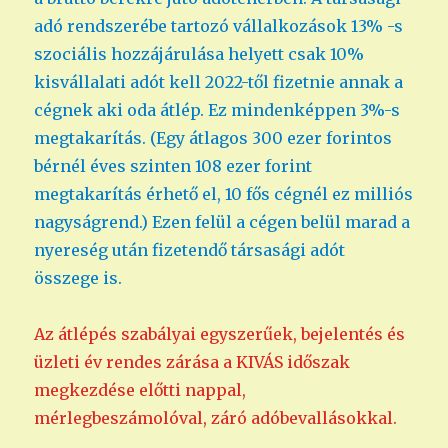
adó rendszerébe tartozó vállalkozások 13% -s
szociális hozzájárulása helyett csak 10%
kisvállalati adót kell 2022-től fizetnie annak a
cégnek aki oda átlép. Ez mindenképpen 3%-s
megtakarítás. (Egy átlagos 300 ezer forintos
bérnél éves szinten 108 ezer forint
megtakarítás érhető el, 10 fős cégnél ez milliós
nagyságrend.) Ezen felül a cégen belül marad a
nyereség után fizetendő társasági adót
összege is.
Az átlépés szabályai egyszerűek, bejelentés és
üzleti év rendes zárása a KIVÁS időszak
megkezdése előtti nappal,
mérlegbeszámolóval, záró adóbevallásokkal.