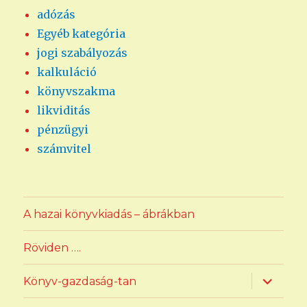
adózás
Egyéb kategória
jogi szabályozás
kalkuláció
könyvszakma
likviditás
pénzügyi
számvitel
A hazai könyvkiadás – ábrákban
Röviden ….
almenü
Könyv-gazdaság-tan
szétnyit