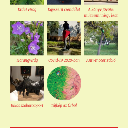
Erdei virág
Egyszerű csendélet
A könyv jövője:
múzeumi tárgy lesz
Harangvirág
Covid-19 2020-ban
Anti-motorizáció
Bikás szoborcsoport
Tájkép az Űrből