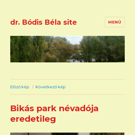
dr. Bódis Béla site
MENÜ
Előző kép
Következő kép
Bikás park névadója
eredetileg