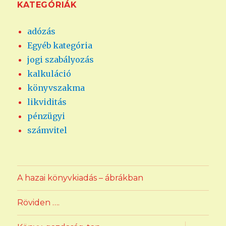
KATEGÓRIÁK
adózás
Egyéb kategória
jogi szabályozás
kalkuláció
könyvszakma
likviditás
pénzügyi
számvitel
A hazai könyvkiadás – ábrákban
Röviden ….
almenü