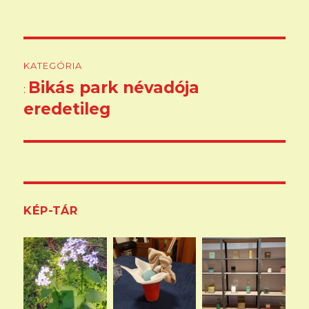
méret
Bejegyzés
KATEGÓRIA
navigáció
Bikás park névadója
:
eredetileg
KÉP-TÁR