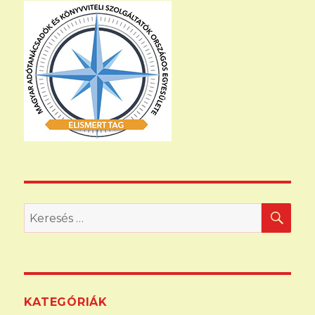
KER
Keresés
a
következő
kifejezésre:
KATEGÓRIÁK