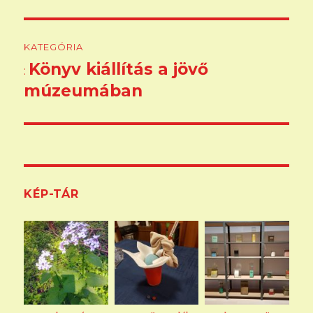
Bejegyzés
KATEGÓRIA
navigáció
Könyv kiállítás a jövő
:
múzeumában
KÉP-TÁR