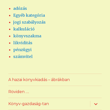
adózás
Egyéb kategória
jogi szabályozás
kalkuláció
könyvszakma
likviditás
pénzügyi
számvitel
A hazai könyvkiadás – ábrákban
Röviden ….
almenü
Könyv-gazdaság-tan
szétnyit