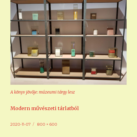
A könyv jövője: múzeumi tárgy lesz
Modern művészeti tárlatból
Közzétéve
Teljes
2020-11-07
800 × 600
méret