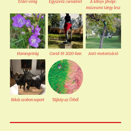
Erdei virág
Egyszerű csendélet
A könyv jövője:
múzeumi tárgy lesz
Harangvirág
Covid-19 2020-ban
Anti-motorizáció
Bikás szoborcsoport
Tájkép az Űrből