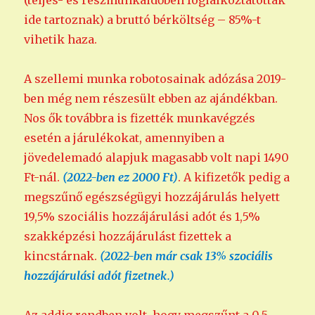
(teljes- és részmunkaidőben foglalkoztatottak
ide tartoznak) a bruttó bérköltség – 85%-t
vihetik haza.
A szellemi munka robotosainak adózása 2019-
ben még nem részesült ebben az ajándékban.
Nos ők továbbra is fizették munkavégzés
esetén a járulékokat, amennyiben a
jövedelemadó alapjuk magasabb volt napi 1490
Ft-nál.
(2022-ben ez 2000 Ft)
. A kifizetők pedig a
megszűnő egészségügyi hozzájárulás helyett
19,5% szociális hozzájárulási adót és 1,5%
szakképzési hozzájárulást fizettek a
kincstárnak.
(2022-ben már csak 13% szociális
hozzájárulási adót fizetnek.)