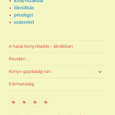
könyvszakma
likviditás
pénzügyi
számvitel
A hazai könyvkiadás – ábrákban
Röviden ….
almenü
Könyv-gazdaság-tan
szétnyit
Elérhetőség
A
Röviden
Könyv-
Elérhetőség
hazai
….
gazdaság-