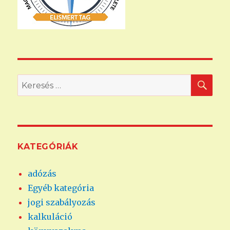
KER
Keresés
a
következő
kifejezésre:
KATEGÓRIÁK
adózás
Egyéb kategória
jogi szabályozás
kalkuláció