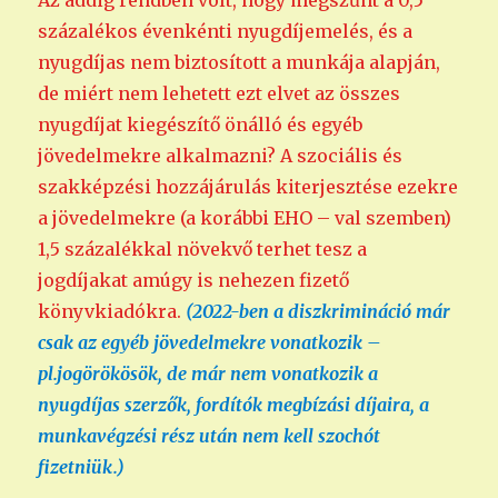
Az addig rendben volt, hogy megszűnt a 0,5
százalékos évenkénti nyugdíjemelés, és a
nyugdíjas nem biztosított a munkája alapján,
de miért nem lehetett ezt elvet az összes
nyugdíjat kiegészítő önálló és egyéb
jövedelmekre alkalmazni? A szociális és
szakképzési hozzájárulás kiterjesztése ezekre
a jövedelmekre (a korábbi EHO – val szemben)
1,5 százalékkal növekvő terhet tesz a
jogdíjakat amúgy is nehezen fizető
könyvkiadókra.
(2022-ben a diszkrimináció már
csak az egyéb jövedelmekre vonatkozik –
pl.jogörökösök, de már nem vonatkozik a
nyugdíjas szerzők, fordítók megbízási díjaira, a
munkavégzési rész után nem kell szochót
fizetniük.)