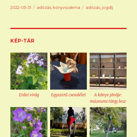
Közzétéve
Kategória
Címke
2022-05-31
adózás
,
könyvszakma
adózás
,
jogdíj
KÉP-TÁR
Erdei virág
Egyszerű csendélet
A könyv jövője:
múzeumi tárgy lesz