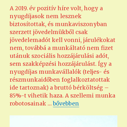
A 2019. év pozitív híre volt, hogy a
nyugdíjasok nem lesznek
biztosítottak, és munkaviszonyban
szerzett jövedelmükből csak
jövedelemadót kell vonni, járulékokat
nem, továbbá a munkáltató nem fizet
utánuk szociális hozzájárulási adót,
sem szakképzési hozzájárulást. Így a
nyugdíjas munkavállalók (teljes- és
részmunkaidőben foglalkoztatottak
ide tartoznak) a bruttó bérköltség –
85%-t vihetik haza. A szellemi munka
„Szerzői jogdíjak adózása-
robotosainak …
bővebben