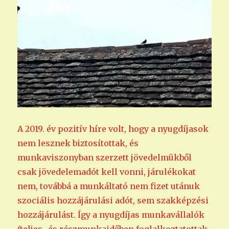
A 2019. év pozitív híre volt, hogy a nyugdíjasok
nem lesznek biztosítottak, és
munkaviszonyban szerzett jövedelmükből
csak jövedelemadót kell vonni, járulékokat
nem, továbbá a munkáltató nem fizet utánuk
szociális hozzájárulási adót, sem szakképzési
hozzájárulást. Így a nyugdíjas munkavállalók