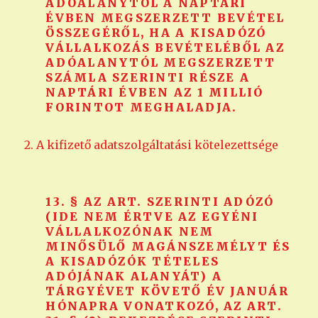
ADÓALANYTÓL A NAPTÁRI
ÉVBEN MEGSZERZETT BEVÉTEL
ÖSSZEGÉRŐL, HA A KISADÓZÓ
VÁLLALKOZÁS BEVÉTELÉBŐL AZ
ADÓALANYTÓL MEGSZERZETT
SZÁMLA SZERINTI RÉSZE A
NAPTÁRI ÉVBEN AZ 1 MILLIÓ
FORINTOT MEGHALADJA.
2. A kifizető adatszolgáltatási kötelezettsége
13. § AZ ART. SZERINTI ADÓZÓ
(IDE NEM ÉRTVE AZ EGYÉNI
VÁLLALKOZÓNAK NEM
MINŐSÜLŐ MAGÁNSZEMÉLYT ÉS
A KISADÓZÓK TÉTELES
ADÓJÁNAK ALANYÁT) A
TÁRGYÉVET KÖVETŐ ÉV JANUÁR
HÓNAPRA VONATKOZÓ, AZ ART.