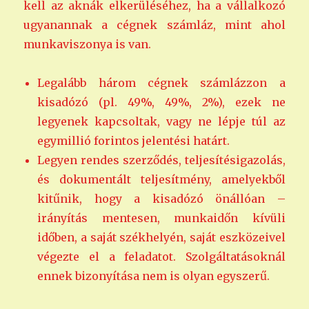
kell az aknák elkerüléséhez, ha a vállalkozó
ugyanannak a cégnek számláz, mint ahol
munkaviszonya is van.
Legalább három cégnek számlázzon a
kisadózó (pl. 49%, 49%, 2%), ezek ne
legyenek kapcsoltak, vagy ne lépje túl az
egymillió forintos jelentési határt.
Legyen rendes szerződés, teljesítésigazolás,
és dokumentált teljesítmény, amelyekből
kitűnik, hogy a kisadózó önállóan –
irányítás mentesen, munkaidőn kívüli
időben, a saját székhelyén, saját eszközeivel
végezte el a feladatot. Szolgáltatásoknál
ennek bizonyítása nem is olyan egyszerű.