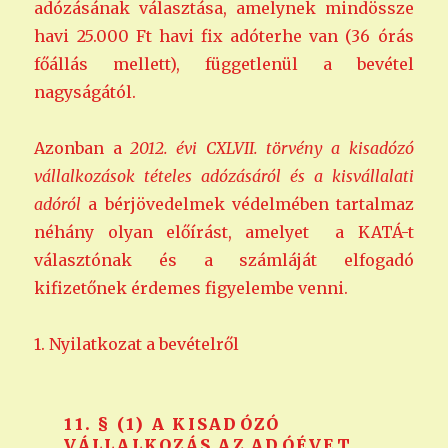
adózásának választása, amelynek mindössze
havi 25.000 Ft havi fix adóterhe van (36 órás
főállás mellett), függetlenül a bevétel
nagyságától.
Azonban a
2012. évi CXLVII. törvény a kisadózó
vállalkozások tételes adózásáról és a kisvállalati
adóról
a bérjövedelmek védelmében tartalmaz
néhány olyan előírást, amelyet a KATÁ-t
választónak és a számláját elfogadó
kifizetőnek érdemes figyelembe venni.
1. Nyilatkozat a bevételről
11. § (1) A KISADÓZÓ
VÁLLALKOZÁS AZ ADÓÉVET