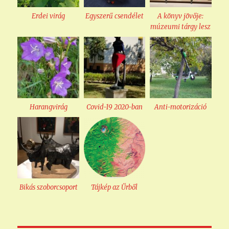
Erdei virág
Egyszerű csendélet
A könyv jövője:
múzeumi tárgy lesz
Harangvirág
Covid-19 2020-ban
Anti-motorizáció
Bikás szoborcsoport
Tájkép az Űrből