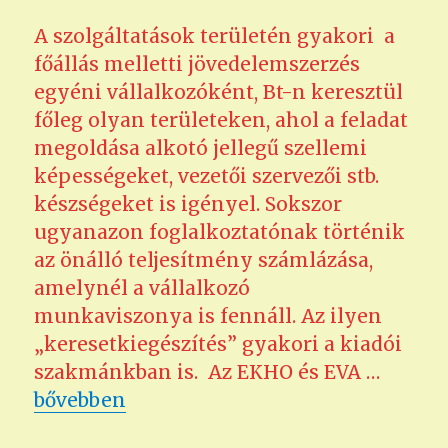
A szolgáltatások területén gyakori a
főállás melletti jövedelemszerzés
egyéni vállalkozóként, Bt-n keresztül
főleg olyan területeken, ahol a feladat
megoldása alkotó jellegű szellemi
képességeket, vezetői szervezői stb.
készségeket is igényel. Sokszor
ugyanazon foglalkoztatónak történik
az önálló teljesítmény számlázása,
amelynél a vállalkozó
munkaviszonya is fennáll. Az ilyen
„keresetkiegészítés” gyakori a kiadói
szakmánkban is. Az EKHO és EVA …
„KATA aknák”
bővebben