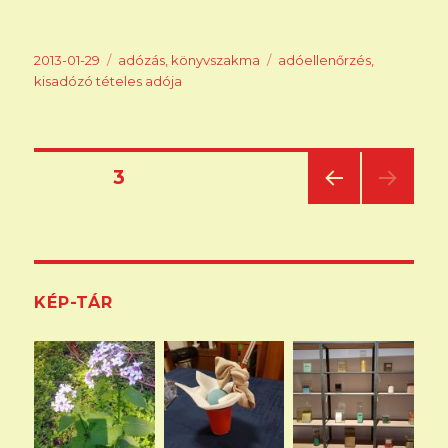
Közzétéve
Kategória
Címke
2013-01-29
adózás
,
könyvszakma
adóellenőrzés
,
kisadózó tételes adója
Bejegyzések
OLDAL
3
ELŐ
lapozása
ZŐ
OLD
AL
KÉP-TÁR