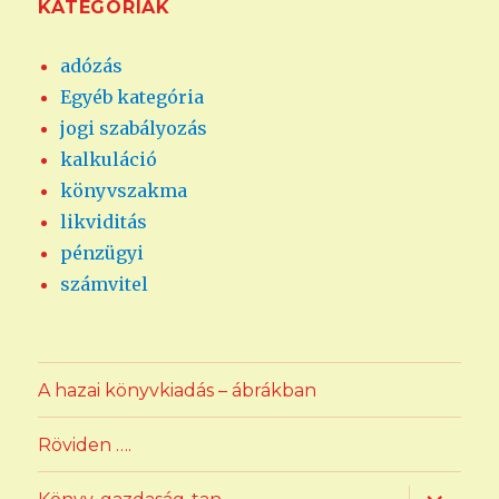
KATEGÓRIÁK
adózás
Egyéb kategória
jogi szabályozás
kalkuláció
könyvszakma
likviditás
pénzügyi
számvitel
A hazai könyvkiadás – ábrákban
Röviden ….
almenü