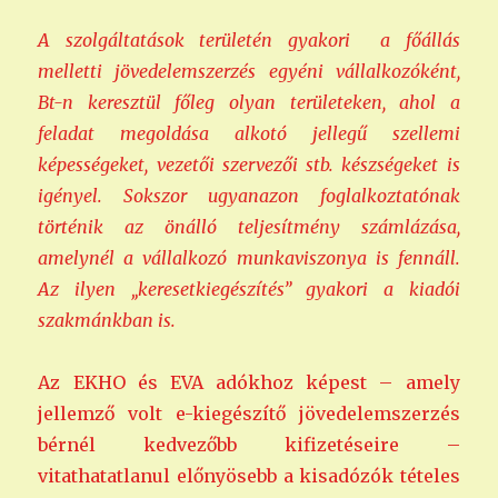
A szolgáltatások területén gyakori a főállás
melletti jövedelemszerzés egyéni vállalkozóként,
Bt-n keresztül főleg olyan területeken, ahol a
feladat megoldása alkotó jellegű szellemi
képességeket, vezetői szervezői stb. készségeket is
igényel. Sokszor ugyanazon foglalkoztatónak
történik az önálló teljesítmény számlázása,
amelynél a vállalkozó munkaviszonya is fennáll.
Az ilyen „keresetkiegészítés” gyakori a kiadói
szakmánkban is.
Az EKHO és EVA adókhoz képest – amely
jellemző volt e-kiegészítő jövedelemszerzés
bérnél kedvezőbb kifizetéseire –
vitathatatlanul előnyösebb a kisadózók tételes