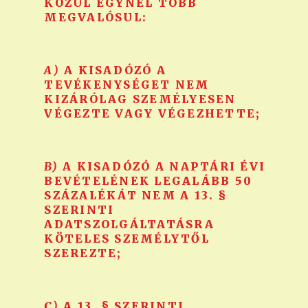
KÖZÜL EGYNÉL TÖBB
MEGVALÓSUL:
A)
A KISADÓZÓ A
TEVÉKENYSÉGET NEM
KIZÁRÓLAG SZEMÉLYESEN
VÉGEZTE VAGY VÉGEZHETTE;
B)
A KISADÓZÓ A NAPTÁRI ÉVI
BEVÉTELÉNEK LEGALÁBB 50
SZÁZALÉKÁT NEM A 13. §
SZERINTI
ADATSZOLGÁLTATÁSRA
KÖTELES SZEMÉLYTŐL
SZEREZTE;
C)
A 13. § SZERINTI