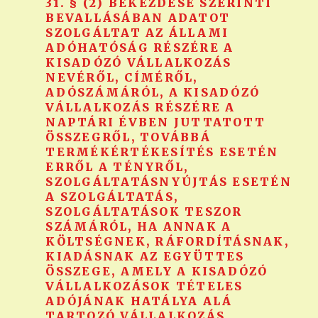
31. § (2) BEKEZDÉSE SZERINTI
BEVALLÁSÁBAN ADATOT
SZOLGÁLTAT AZ ÁLLAMI
ADÓHATÓSÁG RÉSZÉRE A
KISADÓZÓ VÁLLALKOZÁS
NEVÉRŐL, CÍMÉRŐL,
ADÓSZÁMÁRÓL, A KISADÓZÓ
VÁLLALKOZÁS RÉSZÉRE A
NAPTÁRI ÉVBEN JUTTATOTT
ÖSSZEGRŐL, TOVÁBBÁ
TERMÉKÉRTÉKESÍTÉS ESETÉN
ERRŐL A TÉNYRŐL,
SZOLGÁLTATÁSNYÚJTÁS ESETÉN
A SZOLGÁLTATÁS,
SZOLGÁLTATÁSOK TESZOR
SZÁMÁRÓL, HA ANNAK A
KÖLTSÉGNEK, RÁFORDÍTÁSNAK,
KIADÁSNAK AZ EGYÜTTES
ÖSSZEGE, AMELY A KISADÓZÓ
VÁLLALKOZÁSOK TÉTELES
ADÓJÁNAK HATÁLYA ALÁ
TARTOZÓ VÁLLALKOZÁS