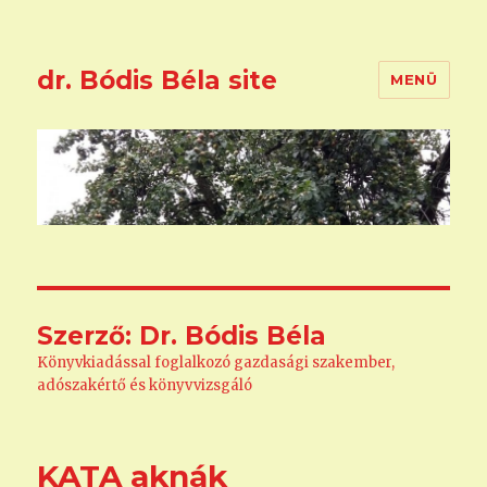
dr. Bódis Béla site
MENÜ
Szerző:
Dr. Bódis Béla
Könyvkiadással foglalkozó gazdasági szakember,
adószakértő és könyvvizsgáló
KATA aknák