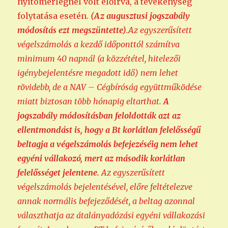
nyitómérlegnél volt előírva, a tevékenység
folytatása esetén.
(Az augusztusi jogszabály
módosítás ezt megszüntette)
.Az egyszerűsített
végelszámolás a kezdő időponttól számítva
minimum 40 napnál (a közzététel, hitelezői
igénybejelentésre megadott idő) nem lehet
rövidebb, de a NAV – Cégbíróság együttműködése
miatt biztosan több hónapig eltarthat.
A
jogszabály módosításban feloldották azt az
ellentmondást is, hogy a Bt korlátlan felelősségű
beltagja a végelszámolás befejezéséig nem lehet
egyéni vállakozó, mert az második korlátlan
felelősséget jelentene.
Az egyszerűsített
végelszámolás bejelentésével, előre feltételezve
annak normális befejeződését, a beltag azonnal
választhatja az átalányadózási egyéni vállakozási