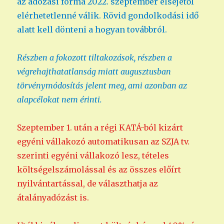
az adózási forma 2022. szeptember elsejétől
elérhetetlenné válik. Rövid gondolkodási idő
alatt kell dönteni a hogyan továbbról.
Részben a fokozott tiltakozások, részben a
végrehajthatatlanság miatt augusztusban
törvénymódosítás jelent meg, ami azonban az
alapcélokat nem érinti.
Szeptember 1. után a régi KATÁ-ból kizárt
egyéni vállakozó automatikusan az SZJA tv.
szerinti egyéni vállakozó lesz, tételes
költségelszámolással és az összes előírt
nyilvántartással, de választhatja az
átalányadózást is.