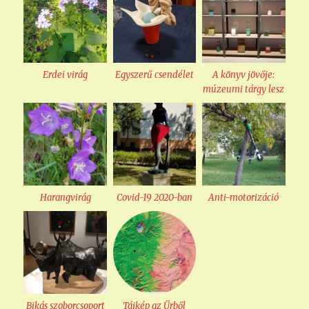
Erdei virág
Egyszerű csendélet
A könyv jövője:
múzeumi tárgy lesz
Harangvirág
Covid-19 2020-ban
Anti-motorizáció
Bikás szoborcsoport
Tájkép az Űrből