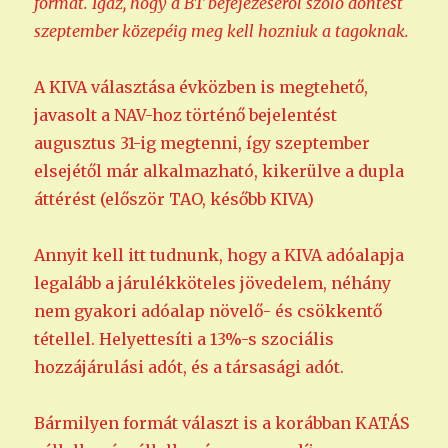
formát. Igaz, hogy a BT befejezéséről szoló döntést
szeptember közepéig meg kell hozniuk a tagoknak.
A KIVA választása évközben is megtehető,
javasolt a NAV-hoz történő bejelentést
augusztus 31-ig megtenni, így szeptember
elsejétől már alkalmazható, kikerülve a dupla
áttérést (először TAO, később KIVA)
Annyit kell itt tudnunk, hogy a KIVA adóalapja
legalább a járulékköteles jövedelem, néhány
nem gyakori adóalap növelő- és csökkentő
tétellel. Helyettesíti a 13%-s szociális
hozzájárulási adót, és a társasági adót.
Bármilyen formát választ is a korábban KATÁS