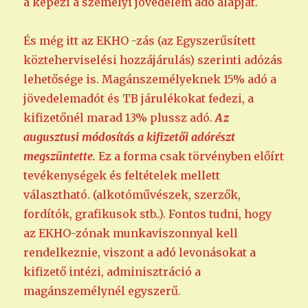
a képezi a személyi jövedelem adó alapját.
És még itt az EKHO -zás (az Egyszerűsített
közteherviselési hozzájárulás) szerinti adózás
lehetősége is. Magánszemélyeknek 15% adó a
jövedelemadót és TB járulékokat fedezi, a
kifizetőnél marad 13% plussz adó.
Az
augusztusi módosítás a kifizetői adórészt
megszüntette.
Ez a forma csak törvényben előírt
tevékenységek és feltételek mellett
választható. (alkotóművészek, szerzők,
fordítók, grafikusok stb..). Fontos tudni, hogy
az EKHO-zónak munkaviszonnyal kell
rendelkeznie, viszont a adó levonásokat a
kifizető intézi, adminisztráció a
magánszemélynél egyszerű.