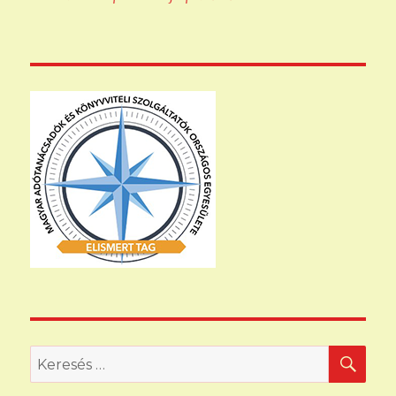
KER
Keresés
a