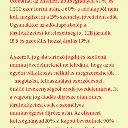
Utóbbinál az elismert költséghányad 40%, és
1.200 ezer forint után, a 60%-s adóalapból nem
kell megfizetni a 15% személyi jövedelem adót.
Ugyanakkor az adóalapra belép a
járulékfizetési kötelezettség is , (TB járulék
18,5 és szociális hozzájárulás 13%).
A szerzői jog alá tartozó jogdíj és szellemi
munka jövedelmeknél ne feledjük, hogy azok
egyéni vállalkozás nélkül is megszerezhetők
– megbízási, felhasználási szerződéssel,
önálló tevékenységből eredő jövedelemként. Itt
a vagyoni jog átadás díjrésze után nincs
járulékfizetés, csak a személyes
munkavégzési díjrész után. Az elismert
költséghányad 10%, a kapott bevételnek 90%-