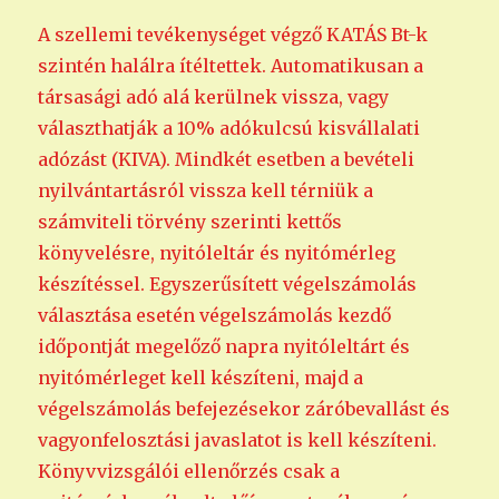
A szellemi tevékenységet végző KATÁS Bt-k
szintén halálra ítéltettek. Automatikusan a
társasági adó alá kerülnek vissza, vagy
választhatják a 10% adókulcsú kisvállalati
adózást (KIVA). Mindkét esetben a bevételi
nyilvántartásról vissza kell térniük a
számviteli törvény szerinti kettős
könyvelésre, nyitóleltár és nyitómérleg
készítéssel. Egyszerűsített végelszámolás
választása esetén végelszámolás kezdő
időpontját megelőző napra nyitóleltárt és
nyitómérleget kell készíteni, majd a
végelszámolás befejezésekor záróbevallást és
vagyonfelosztási javaslatot is kell készíteni.
Könyvvizsgálói ellenőrzés csak a