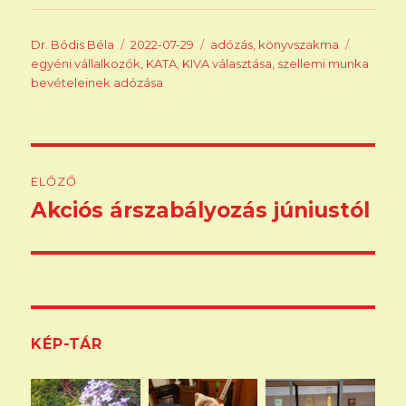
Szerző
Közzétéve
Kategória
Címke
Dr. Bódis Béla
2022-07-29
adózás
,
könyvszakma
egyéni vállalkozók
,
KATA
,
KIVA választása
,
szellemi munka
bevételeinek adózása
Bejegyzés
ELŐZŐ
navigáció
Akciós árszabályozás júniustól
Korábbi
bejegyzés:
KÉP-TÁR