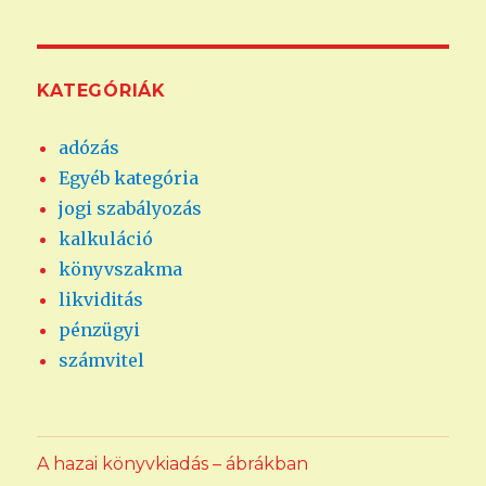
következő
kifejezésre:
KATEGÓRIÁK
adózás
Egyéb kategória
jogi szabályozás
kalkuláció
könyvszakma
likviditás
pénzügyi
számvitel
A hazai könyvkiadás – ábrákban